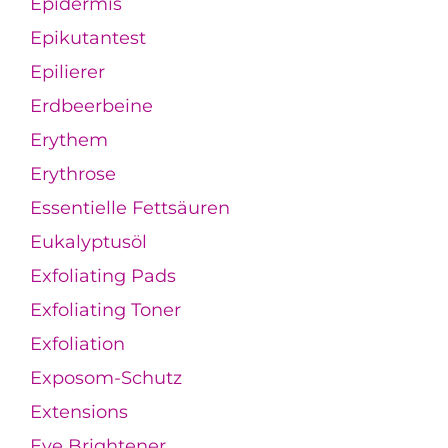
Epidermis
Epikutantest
Epilierer
Erdbeerbeine
Erythem
Erythrose
Essentielle Fettsäuren
Eukalyptusöl
Exfoliating Pads
Exfoliating Toner
Exfoliation
Exposom-Schutz
Extensions
Eye Brightener