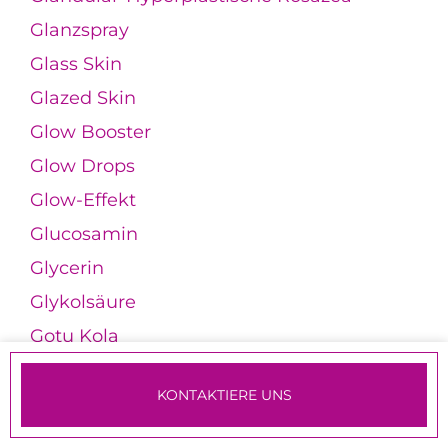
Glanzspray
Glass Skin
Glazed Skin
Glow Booster
Glow Drops
Glow-Effekt
Glucosamin
Glycerin
Glykolsäure
Gotu Kola
Granatapfelextrakt
KONTAKTIERE UNS
Granulomatöse Rosazea
TERMINE & ANMELDUNG
Grapefruitextrakt