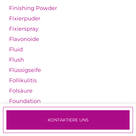
Finishing Powder
Fixierpuder
Fixierspray
Flavonoide
Fluid
Flush
Flüssigseife
Follikulitis
Folsäure
Foundation
Fraktionierte Laser
KONTAKTIERE UNS
Freie Radikale
TERMINE & ANMELDUNG
Frimator