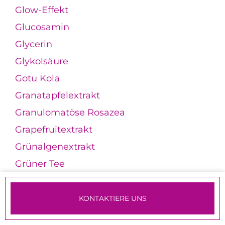
Glow-Effekt
Glucosamin
Glycerin
Glykolsäure
Gotu Kola
Granatapfelextrakt
Granulomatöse Rosazea
Grapefruitextrakt
Grünalgenextrakt
Grüner Tee
Guarana
Guarkernmehl
KONTAKTIERE UNS
Gurkenextrakt
TERMINE & ANMELDUNG