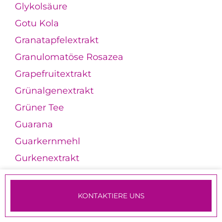
Glykolsäure
Gotu Kola
Granatapfelextrakt
Granulomatöse Rosazea
Grapefruitextrakt
Grünalgenextrakt
Grüner Tee
Guarana
Guarkernmehl
Gurkenextrakt
H
KONTAKTIERE UNS
Haarentfernung
TERMINE & ANMELDUNG
Haarentfernungslaser