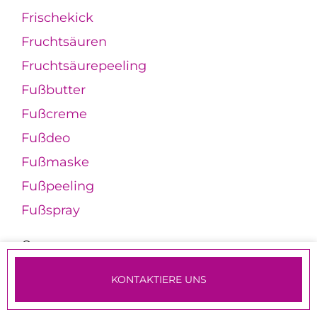
Frischekick
Fruchtsäuren
Fruchtsäurepeeling
Fußbutter
Fußcreme
Fußdeo
Fußmaske
Fußpeeling
Fußspray
G
Galactomyces
KONTAKTIERE UNS
Galbanum
TERMINE & ANMELDUNG
Galgant