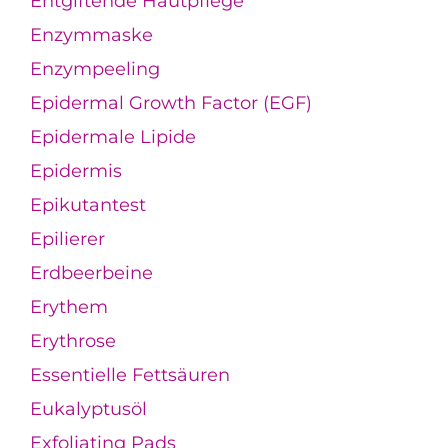
Entgiftende Hautpflege
Enzymmaske
Enzympeeling
Epidermal Growth Factor (EGF)
Epidermale Lipide
Epidermis
Epikutantest
Epilierer
Erdbeerbeine
Erythem
Erythrose
Essentielle Fettsäuren
Eukalyptusöl
Exfoliating Pads