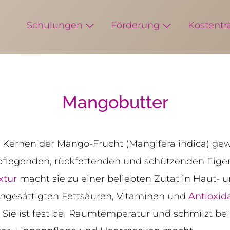
Schulungen
Förderung
Kostentr
Mangobutter
 Kernen der Mango-Frucht (Mangifera indica) ge
e pflegenden, rückfettenden und schützenden Eige
xtur
macht sie zu einer beliebten Zutat in Haut- 
ungesättigten Fettsäuren, Vitaminen und
Antioxid
 Sie ist fest bei Raumtemperatur und schmilzt be