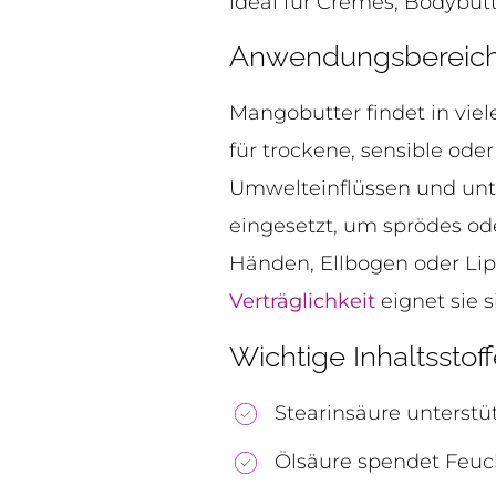
ideal für Cremes, Bodybu
Anwendungsbereich
Mangobutter findet in vi
für trockene, sensible oder
Umwelteinflüssen und unte
eingesetzt, um sprödes ode
Händen, Ellbogen oder Li
Verträglichkeit
eignet sie 
Wichtige Inhaltssto
Stearinsäure unterstü
Ölsäure spendet Feuc