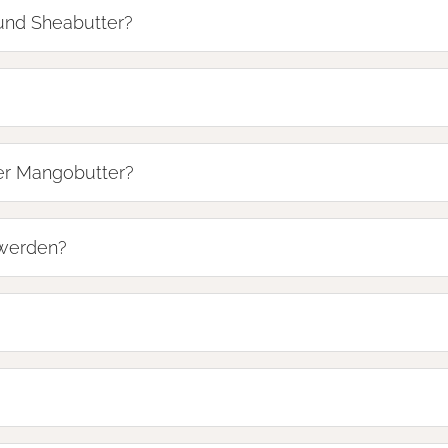
und Sheabutter?
rter Mangobutter?
werden?