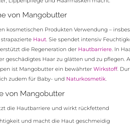
tter, Lippenpflege und Haarmasken macht.
e von Mangobutter
elen kosmetischen Produkten Verwendung – insbe
 strapazierte
Haut
. Sie spendet intensiv Feuchtigke
rstützt die Regeneration der
Hautbarriere
. In H
r geschädigtes Haar zu glätten und zu pflegen. A
ppen ist Mangobutter ein bewährter
Wirkstoff
. Du
sich zudem für Baby- und
Naturkosmetik
.
ffe von Mangobutter
tzt die Hautbarriere und wirkt rückfettend
htigkeit und macht die Haut geschmeidig