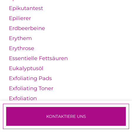
Epikutantest
Epilierer
Erdbeerbeine
Erythem
Erythrose
Essentielle Fettsäuren
Eukalyptusöl
Exfoliating Pads
Exfoliating Toner
Exfoliation
Exposom-Schutz
KONTAKTIERE UNS
Extensions
TERMINE & ANMELDUNG
Eye Brightener