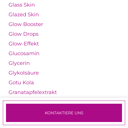
Glass Skin
Glazed Skin
Glow Booster
Glow Drops
Glow-Effekt
Glucosamin
Glycerin
Glykolsäure
Gotu Kola
Granatapfelextrakt
Granulomatöse Rosazea
Grapefruitextrakt
KONTAKTIERE UNS
Grünalgenextrakt
TERMINE & ANMELDUNG