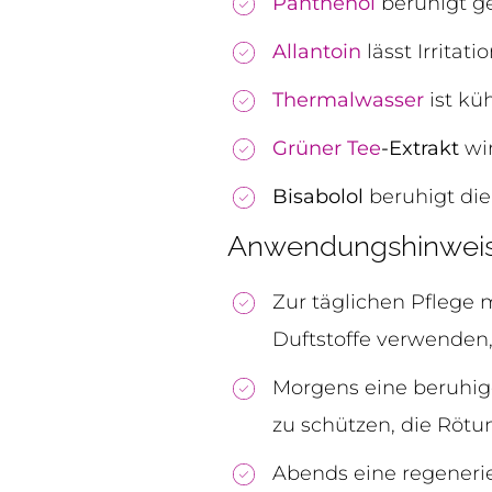
Panthenol
beruhigt ge
Allantoin
lässt Irrita
Thermalwasser
ist kü
Grüner Tee
-Extrakt
wir
Bisabolol
beruhigt die
Anwendungshinweis
Zur täglichen Pflege 
Duftstoffe verwenden,
Morgens eine beruhi
zu schützen, die Röt
Abends eine regenerie