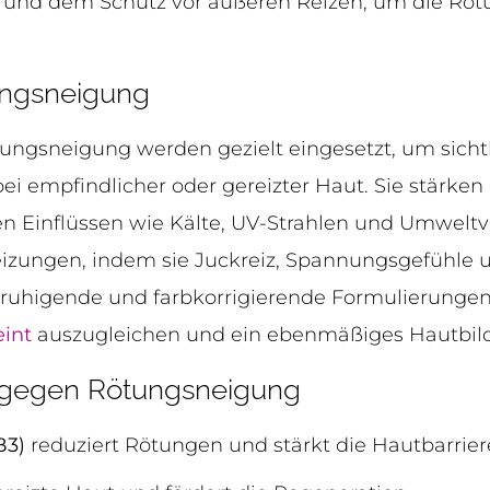
und dem Schutz vor äußeren Reizen, um die Röt
ungsneigung
ungsneigung werden gezielt eingesetzt, um sich
ei empfindlicher oder gereizter Haut. Sie stärken
en Einflüssen wie Kälte, UV-Strahlen und Umwel
Reizungen, indem sie Juckreiz, Spannungsgefüh
ruhigende und farbkorrigierende Formulierungen
eint
auszugleichen und ein ebenmäßiges Hautbild
e gegen Rötungsneigung
B3)
reduziert Rötungen und stärkt die Hautbarrier