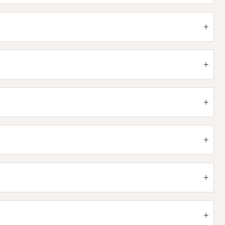
+
+
+
+
+
+