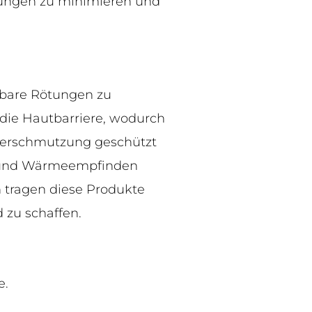
ungen zu minimieren und
tbare Rötungen zu
 die Hautbarriere, wodurch
tverschmutzung geschützt
le und Wärmeempfinden
 tragen diese Produkte
 zu schaffen.
e.