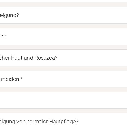
neigung?
en?
icher Haut und Rosazea?
g meiden?
neigung von normaler Hautpflege?