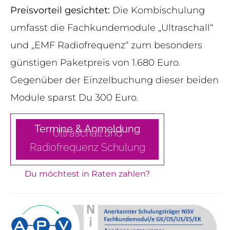
Preisvorteil gesichtet:
Die Kombischulung
umfasst die Fachkundemodule „Ultraschall“
und „EMF Radiofrequenz“ zum besonders
günstigen Paketpreis von 1.680 Euro.
Gegenüber der Einzelbuchung dieser beiden
Module sparst Du 300 Euro.
Termine & Anmeldung
Ultraschall und
Radiofrequenz
Schulung
Du möchtest in Raten zahlen?