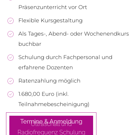
Präsenzunterricht vor Ort
Flexible Kursgestaltung
Als Tages-, Abend- oder Wochenendkurs
buchbar
Schulung durch Fachpersonal und
erfahrene Dozenten
Ratenzahlung möglich
1.680,00 Euro (inkl.
Teilnahmebescheinigung)
Termine & Anmeldung
Ultraschall und
Radiofrequenz
Schulung