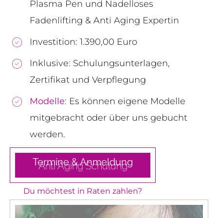
Plasma Pen und Nadelloses
Fadenlifting & Anti Aging Expertin
Investition: 1.390,00 Euro
Inklusive: Schulungsunterlagen,
Zertifikat und Verpflegung
Modelle
: Es können eigene Modelle
mitgebracht oder über uns gebucht
werden.
Termine & Anmeldung
Anti Aging
Schulung
Du möchtest in Raten zahlen?