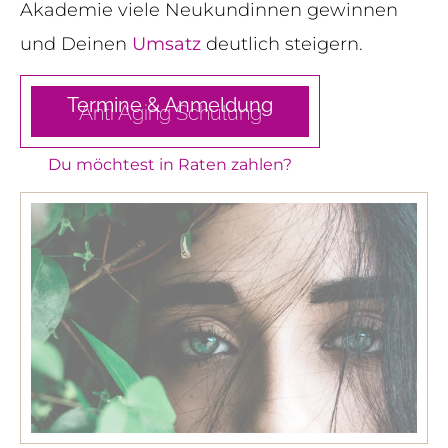
Akademie viele Neukundinnen gewinnen
und Deinen
Umsatz
deutlich steigern.
Termine & Anmeldung
Anti Aging
Schulung
Du möchtest in Raten zahlen?