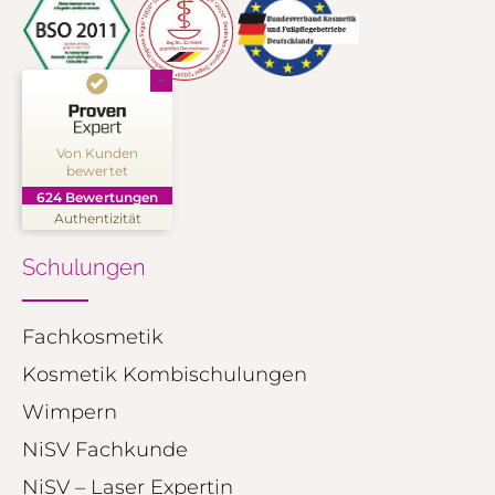
Kundenbewertungen und Erfahrungen zu
NINON Kosmetik Akademie
Von Kunden
bewertet
SEHR GUT
%
99
624
Bewertungen
Empfehlungen auf
Authentizität
ProvenExpert.com
5,00
/
4,91
Schulungen
250
374
Bewertungen auf
2
Bewertungen von
ProvenExpert.com
Fachkosmetik
anderen Quellen
Kosmetik Kombischulungen
Blick aufs ProvenExpert-Profil werfen
Wimpern
01.08.2026
NiSV Fachkunde
NiSV – Laser Expertin