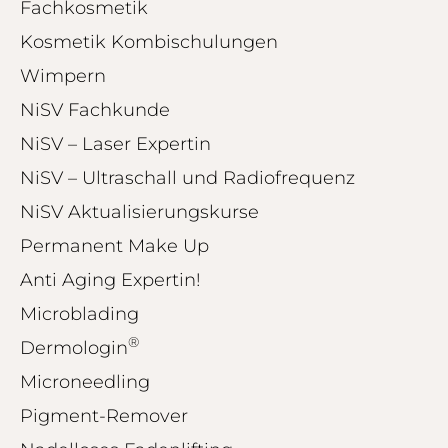
ProvenExpert.com
Fachkosmetik
anderen Quellen
Kosmetik Kombischulungen
Blick aufs ProvenExpert-Profil werfen
Wimpern
01.08.2026
NiSV Fachkunde
NiSV – Laser Expertin
NiSV – Ultraschall und Radiofrequenz
NiSV Aktualisierungskurse
Permanent Make Up
Anti Aging Expertin!
Microblading
®
Dermologin
Microneedling
Pigment-Remover