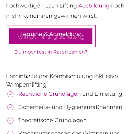
hochwertigen Lash Lifting
Ausbildung
noch
mehr Kundinnen gewinnen wirst.
Termine & Anmeldung
Wimpernlifting
Schulung
Du möchtest in Raten zahlen?
Lerninhalte der Kombischulung inklusive
Wimpernlifting:
Rechtliche Grundlagen
und Einleitung
Sicherheits- und Hygienemaßnahmen
Theoretische Grundlagen
Wachstumsphasen der Wimpern und