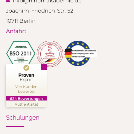
info@ninon-akademie.de
Joachim-Friedrich-Str. 52
10711 Berlin
Anfahrt
Kundenbewertungen und Erfahrungen zu
NINON Kosmetik Akademie
Von Kunden
bewertet
SEHR GUT
%
99
624
Bewertungen
Empfehlungen auf
Authentizität
ProvenExpert.com
5,00
/
4,91
Schulungen
250
374
Bewertungen auf
2
Bewertungen von