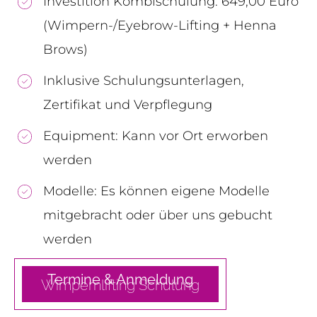
Investition Kombischulung: 649,00 Euro
(Wimpern-/Eyebrow-Lifting + Henna
Brows)
Inklusive Schulungsunterlagen,
Zertifikat und Verpflegung
Equipment: Kann vor Ort erworben
werden
Modelle: Es können eigene Modelle
mitgebracht oder über uns gebucht
werden
Termine & Anmeldung
Wimpernlifting
Schulung