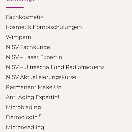
250
374
Bewertungen auf
2
Bewertungen von
ProvenExpert.com
Fachkosmetik
anderen Quellen
Kosmetik Kombischulungen
Blick aufs ProvenExpert-Profil werfen
Wimpern
01.08.2026
NiSV Fachkunde
NiSV – Laser Expertin
NiSV – Ultraschall und Radiofrequenz
NiSV Aktualisierungskurse
Permanent Make Up
Anti Aging Expertin!
Microblading
®
Dermologin
Microneedling