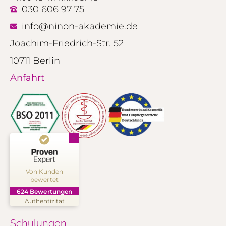
030 606 97 75
info@ninon-akademie.de
Joachim-Friedrich-Str. 52
10711 Berlin
Anfahrt
Kundenbewertungen und Erfahrungen zu
NINON Kosmetik Akademie
Von Kunden
bewertet
SEHR GUT
%
99
624
Bewertungen
Empfehlungen auf
Authentizität
ProvenExpert.com
5,00
/
4,91
Schulungen