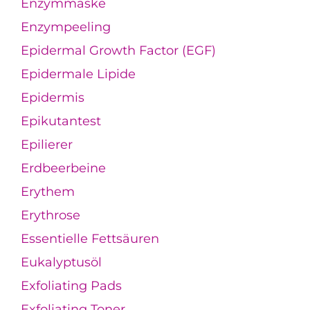
Enzymmaske
Enzympeeling
Epidermal Growth Factor (EGF)
Epidermale Lipide
Epidermis
Epikutantest
Epilierer
Erdbeerbeine
Erythem
Erythrose
Essentielle Fettsäuren
Eukalyptusöl
Exfoliating Pads
Exfoliating Toner