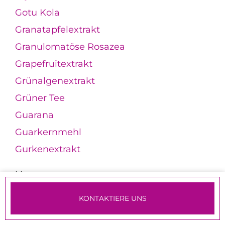
Gotu Kola
Granatapfelextrakt
Granulomatöse Rosazea
Grapefruitextrakt
Grünalgenextrakt
Grüner Tee
Guarana
Guarkernmehl
Gurkenextrakt
H
Haarentfernung
KONTAKTIERE UNS
Haarentfernungslaser
TERMINE & ANMELDUNG
Haarmaske