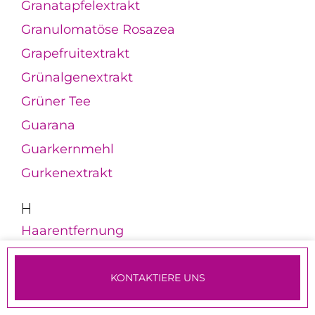
Granatapfelextrakt
Granulomatöse Rosazea
Grapefruitextrakt
Grünalgenextrakt
Grüner Tee
Guarana
Guarkernmehl
Gurkenextrakt
H
Haarentfernung
Haarentfernungslaser
Haarmaske
KONTAKTIERE UNS
TERMINE & ANMELDUNG
Haaröl