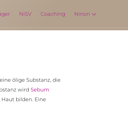
äger
NiSV
Coaching
Ninon
t eine ölige Substanz, die
ubstanz wird
Sebum
 Haut bilden. Eine