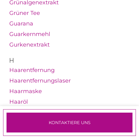
Grünalgenextrakt
Grüner Tee
Guarana
Guarkernmehl
Gurkenextrakt
H
Haarentfernung
Haarentfernungslaser
Haarmaske
Haaröl
Haarpflegeprodukte
Haarverdichtung
KONTAKTIERE UNS
TERMINE & ANMELDUNG
Hämangiome