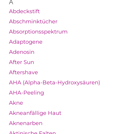
A
Abdeckstift
Abschminktücher
Absorptionsspektrum
Adaptogene
Adenosin
After Sun
Aftershave
AHA (Alpha-Beta-Hydroxysäuren)
AHA-Peeling
Akne
Akneanfällige Haut
Aknenarben
Aktinische Falten