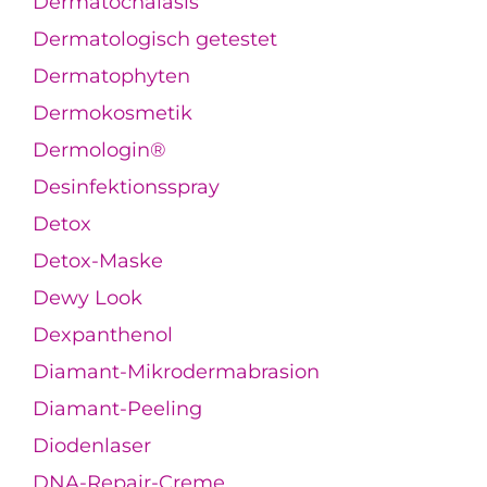
Dermatochalasis
Dermatologisch getestet
Dermatophyten
Dermokosmetik
Dermologin®
Desinfektionsspray
Detox
Detox-Maske
Dewy Look
Dexpanthenol
Diamant-Mikrodermabrasion
Diamant-Peeling
Diodenlaser
DNA-Repair-Creme