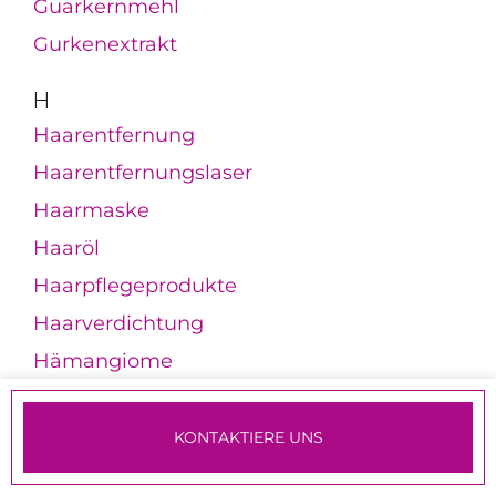
Guarkernmehl
Gurkenextrakt
H
Haarentfernung
Haarentfernungslaser
Haarmaske
Haaröl
Haarpflegeprodukte
Haarverdichtung
Hämangiome
Handcreme
Handmaske
KONTAKTIERE UNS
Handpeeling
TERMINE & ANMELDUNG