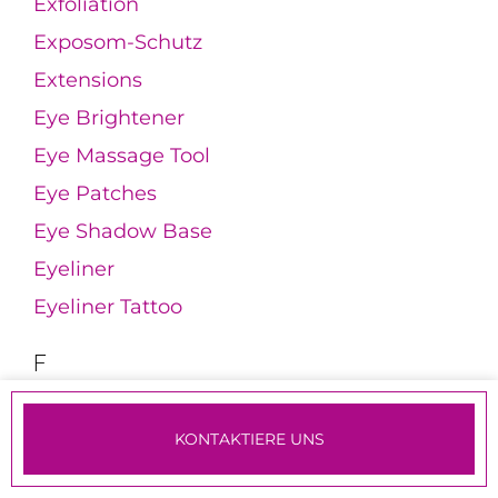
Exfoliation
Exposom-Schutz
Extensions
Eye Brightener
Eye Massage Tool
Eye Patches
Eye Shadow Base
Eyeliner
Eyeliner Tattoo
F
Face Yoga
Facelifting
KONTAKTIERE UNS
Fachkosmetikerin
TERMINE & ANMELDUNG