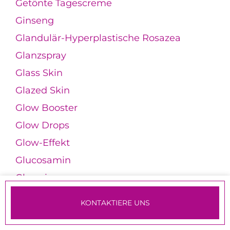
Getönte Tagescreme
Ginseng
Glandulär-Hyperplastische Rosazea
Glanzspray
Glass Skin
Glazed Skin
Glow Booster
Glow Drops
Glow-Effekt
Glucosamin
Glycerin
Glykolsäure
KONTAKTIERE UNS
Gotu Kola
TERMINE & ANMELDUNG
Granatapfelextrakt