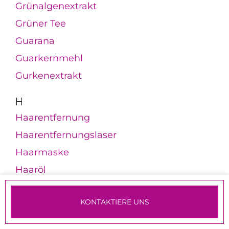
Grünalgenextrakt
Grüner Tee
Guarana
Guarkernmehl
Gurkenextrakt
H
Haarentfernung
Haarentfernungslaser
Haarmaske
Haaröl
Haarpflegeprodukte
KONTAKTIERE UNS
Haarverdichtung
TERMINE & ANMELDUNG
Hämangiome