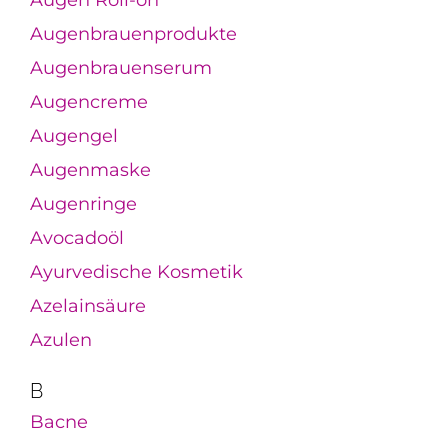
Augen Roll-on
Augenbrauenprodukte
Augenbrauenserum
Augencreme
Augengel
Augenmaske
Augenringe
Avocadoöl
Ayurvedische Kosmetik
Azelainsäure
Azulen
B
Bacne