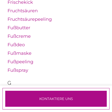
Frischekick
Fruchtsäuren
Fruchtsäurepeeling
Fußbutter
Fußcreme
Fußdeo
Fußmaske
Fußpeeling
Fußspray
G
Galactomyces
Galbanum
KONTAKTIERE UNS
TERMINE & ANMELDUNG
Galgant