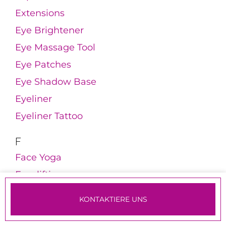
Extensions
Eye Brightener
Eye Massage Tool
Eye Patches
Eye Shadow Base
Eyeliner
Eyeliner Tattoo
F
Face Yoga
Facelifting
Fachkosmetikerin
KONTAKTIERE UNS
Fadenlifting
TERMINE & ANMELDUNG
Faltenfüller