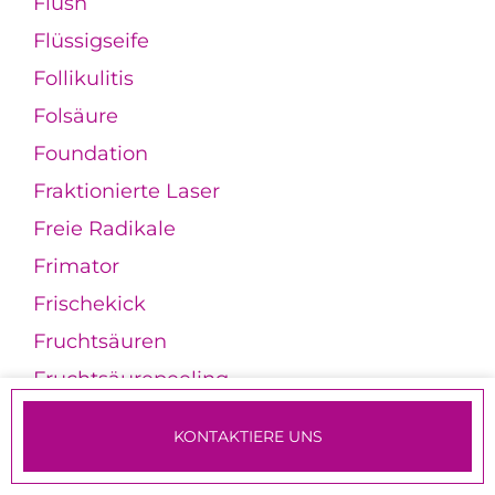
Flush
Flüssigseife
Follikulitis
Folsäure
Foundation
Fraktionierte Laser
Freie Radikale
Frimator
Frischekick
Fruchtsäuren
Fruchtsäurepeeling
Fußbutter
KONTAKTIERE UNS
Fußcreme
TERMINE & ANMELDUNG
Fußdeo