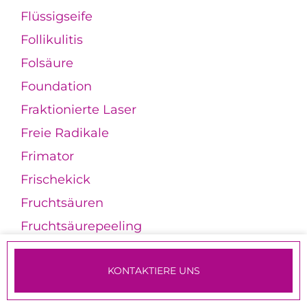
Flüssigseife
Follikulitis
Folsäure
Foundation
Fraktionierte Laser
Freie Radikale
Frimator
Frischekick
Fruchtsäuren
Fruchtsäurepeeling
Fußbutter
KONTAKTIERE UNS
Fußcreme
TERMINE & ANMELDUNG
Fußdeo