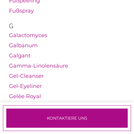
Fußpeeling
Fußspray
G
Galactomyces
Galbanum
Galgant
Gamma-Linolensäure
Gel-Cleanser
Gel-Eyeliner
Gelée Royal
Gellack
Gelmaske
KONTAKTIERE UNS
Gesichtsbürsten
TERMINE & ANMELDUNG