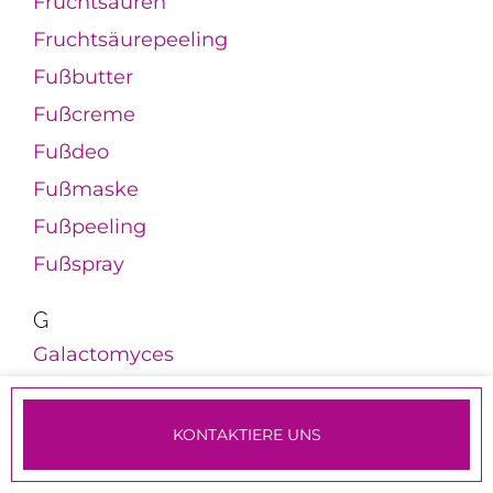
Fruchtsäuren
Fruchtsäurepeeling
Fußbutter
Fußcreme
Fußdeo
Fußmaske
Fußpeeling
Fußspray
G
Galactomyces
Galbanum
Galgant
KONTAKTIERE UNS
Gamma-Linolensäure
TERMINE & ANMELDUNG