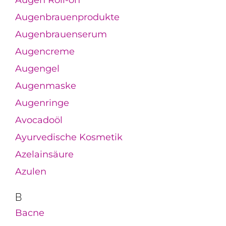
Augen Roll-on
Augenbrauenprodukte
Augenbrauenserum
Augencreme
Augengel
Augenmaske
Augenringe
Avocadoöl
Ayurvedische Kosmetik
Azelainsäure
Azulen
B
Bacne