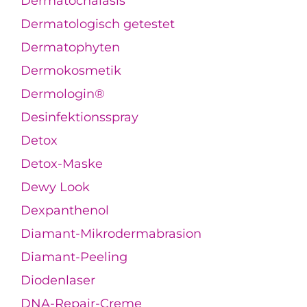
Dermatochalasis
Dermatologisch getestet
Dermatophyten
Dermokosmetik
Dermologin®
Desinfektionsspray
Detox
Detox-Maske
Dewy Look
Dexpanthenol
Diamant-Mikrodermabrasion
Diamant-Peeling
Diodenlaser
DNA-Repair-Creme