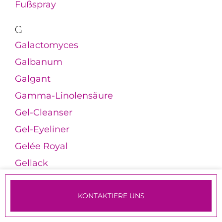
Fußspray
G
Galactomyces
Galbanum
Galgant
Gamma-Linolensäure
Gel-Cleanser
Gel-Eyeliner
Gelée Royal
Gellack
Gelmaske
Gesichtsbürsten
KONTAKTIERE UNS
TERMINE & ANMELDUNG
Gesichtsdampfbad