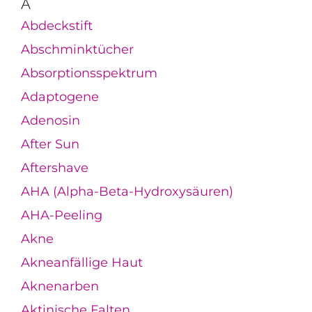
A
Abdeckstift
Abschminktücher
Absorptionsspektrum
Adaptogene
Adenosin
After Sun
Aftershave
AHA (Alpha-Beta-Hydroxysäuren)
AHA-Peeling
Akne
Akneanfällige Haut
Aknenarben
Aktinische Falten