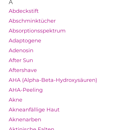
A
Abdeckstift
Abschminktücher
Absorptionsspektrum
Adaptogene
Adenosin
After Sun
Aftershave
AHA (Alpha-Beta-Hydroxysäuren)
AHA-Peeling
Akne
Akneanfällige Haut
Aknenarben
Aktinische Falten