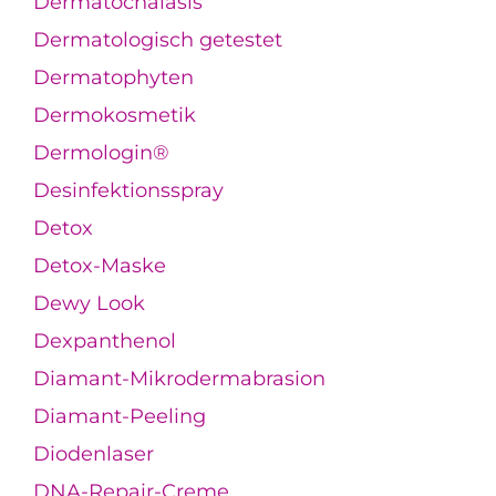
Dermatochalasis
Dermatologisch getestet
Dermatophyten
Dermokosmetik
Dermologin®
Desinfektionsspray
Detox
Detox-Maske
Dewy Look
Dexpanthenol
Diamant-Mikrodermabrasion
Diamant-Peeling
Diodenlaser
DNA-Repair-Creme