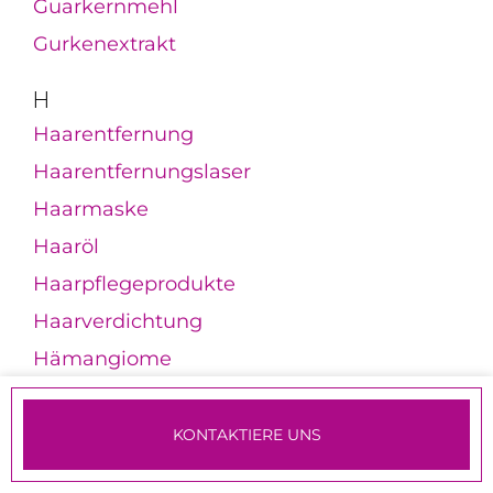
Guarkernmehl
Gurkenextrakt
H
Haarentfernung
Haarentfernungslaser
Haarmaske
Haaröl
Haarpflegeprodukte
Haarverdichtung
Hämangiome
Handcreme
Handmaske
KONTAKTIERE UNS
Handpeeling
TERMINE & ANMELDUNG