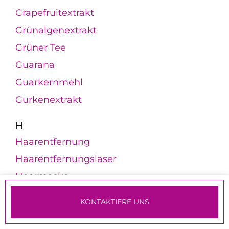
Grapefruitextrakt
Grünalgenextrakt
Grüner Tee
Guarana
Guarkernmehl
Gurkenextrakt
H
Haarentfernung
Haarentfernungslaser
Haarmaske
Haaröl
KONTAKTIERE UNS
Haarpflegeprodukte
TERMINE & ANMELDUNG
Haarverdichtung