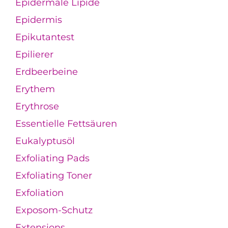
Epidermale Lipide
Epidermis
Epikutantest
Epilierer
Erdbeerbeine
Erythem
Erythrose
Essentielle Fettsäuren
Eukalyptusöl
Exfoliating Pads
Exfoliating Toner
Exfoliation
Exposom-Schutz
Extensions