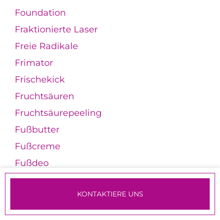
Foundation
Fraktionierte Laser
Freie Radikale
Frimator
Frischekick
Fruchtsäuren
Fruchtsäurepeeling
Fußbutter
Fußcreme
Fußdeo
Fußmaske
KONTAKTIERE UNS
Fußpeeling
TERMINE & ANMELDUNG
Fußspray