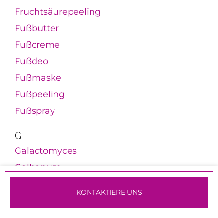
Fruchtsäurepeeling
Fußbutter
Fußcreme
Fußdeo
Fußmaske
Fußpeeling
Fußspray
G
Galactomyces
Galbanum
Galgant
KONTAKTIERE UNS
Gamma-Linolensäure
TERMINE & ANMELDUNG
Gel-Cleanser