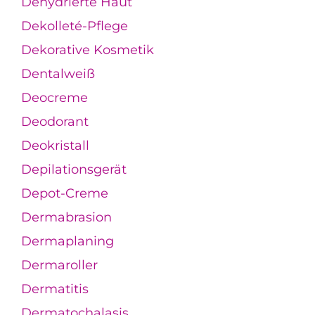
Dehydrierte Haut
Dekolleté-Pflege
Dekorative Kosmetik
Dentalweiß
Deocreme
Deodorant
Deokristall
Depilationsgerät
Depot-Creme
Dermabrasion
Dermaplaning
Dermaroller
Dermatitis
Dermatochalasis