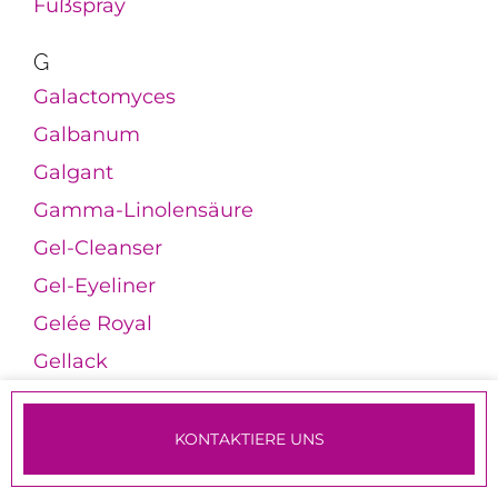
Fußspray
G
Galactomyces
Galbanum
Galgant
Gamma-Linolensäure
Gel-Cleanser
Gel-Eyeliner
Gelée Royal
Gellack
Gelmaske
Gesichtsbürsten
KONTAKTIERE UNS
Gesichtsdampfbad
TERMINE & ANMELDUNG