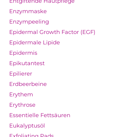
Entgiftende Hautpflege
Enzymmaske
Enzympeeling
Epidermal Growth Factor (EGF)
Epidermale Lipide
Epidermis
Epikutantest
Epilierer
Erdbeerbeine
Erythem
Erythrose
Essentielle Fettsäuren
Eukalyptusöl
Exfoliating Pads