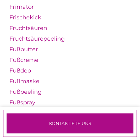
Frimator
Frischekick
Fruchtsäuren
Fruchtsäurepeeling
Fußbutter
Fußcreme
Fußdeo
Fußmaske
Fußpeeling
Fußspray
G
KONTAKTIERE UNS
Galactomyces
TERMINE & ANMELDUNG
Galbanum