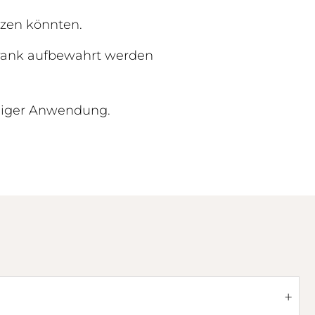
izen könnten.
hrank aufbewahrt werden
ßiger Anwendung.
+