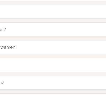
et?
bewahren?
n?