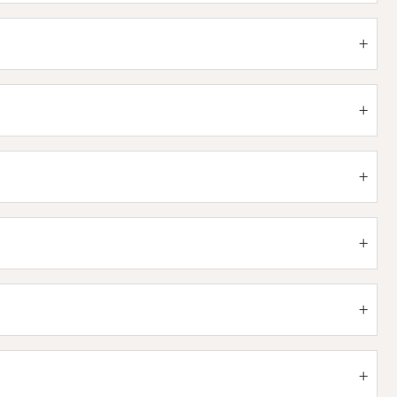
+
+
+
+
+
+