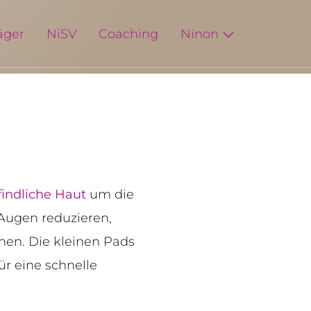
äger
NiSV
Coaching
Ninon
indliche Haut
um die
ugen reduzieren,
hen. Die kleinen Pads
ür eine schnelle