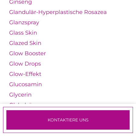
Ginseng
Glandulär-Hyperplastische Rosazea
Glanzspray
Glass Skin
Glazed Skin
Glow Booster
Glow Drops
Glow-Effekt
Glucosamin
Glycerin
Glykolsäure
Gotu Kola
KONTAKTIERE UNS
Granatapfelextrakt
TERMINE & ANMELDUNG
Granulomatöse Rosazea