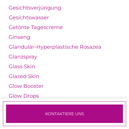
Gesichtsverjüngung
Gesichtswasser
Getönte Tagescreme
Ginseng
Glandulär-Hyperplastische Rosazea
Glanzspray
Glass Skin
Glazed Skin
Glow Booster
Glow Drops
Glow-Effekt
KONTAKTIERE UNS
Glucosamin
TERMINE & ANMELDUNG
Glycerin