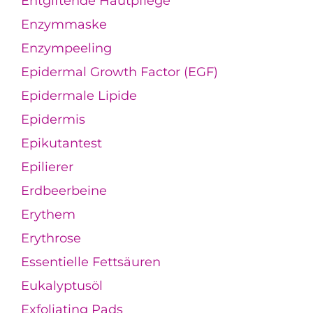
Entgiftende Hautpflege
Enzymmaske
Enzympeeling
Epidermal Growth Factor (EGF)
Epidermale Lipide
Epidermis
Epikutantest
Epilierer
Erdbeerbeine
Erythem
Erythrose
Essentielle Fettsäuren
Eukalyptusöl
Exfoliating Pads