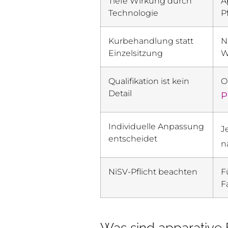
Tiefe Wirkung durch
A
Technologie
P
Kurbehandlung statt
N
Einzelsitzung
W
Qualifikation ist kein
O
Detail
P
Individuelle Anpassung
J
entscheidet
n
NiSV-Pflicht beachten
F
F
Was sind apparative