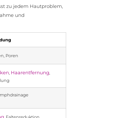
asst zu jedem Hautproblem,
fnahme und
dung
ten, Poren
cken
Haarentfernung
,
,
lung
Lymphdrainage
ng
, Faltenreduktion