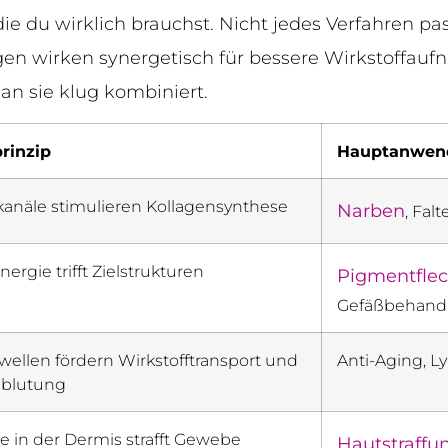
ie du wirklich brauchst. Nicht jedes Verfahren p
en wirken synergetisch für bessere Wirkstoffau
n sie klug kombiniert.
rinzip
Hauptanwen
kanäle stimulieren Kollagensynthese
Narben
, Fal
nergie trifft Zielstrukturen
Pigmentfle
Gefäßbehand
wellen fördern Wirkstofftransport und
Anti-Aging, 
blutung
 in der Dermis strafft Gewebe
Hautstraffu