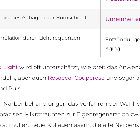
nisches Abtragen der Hornschicht
Unreinheite
timulation durch Lichtfrequenzen
Entzündunge
Aging
d Light
wird oft unterschätzt, wie breit das Anwe
ndeln, aber auch
Rosacea
,
Couperose
und sogar a
nd Puls.
ei Narbenbehandlungen das Verfahren der Wahl, we
t präzisen Mikrotraumen zur Eigenregeneration zw
 stimuliert neue Kollagenfasern, die alte Narbenstr