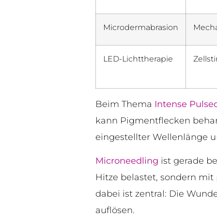
Microdermabrasion
Mecha
LED-Lichttherapie
Zells
Beim Thema
Intense Pulse
kann Pigmentflecken beha
eingestellter Wellenlänge u
Microneedling
ist gerade b
Hitze belastet, sondern mi
dabei ist zentral: Die Wunde
auflösen.