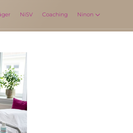
äger
NiSV
Coaching
Ninon