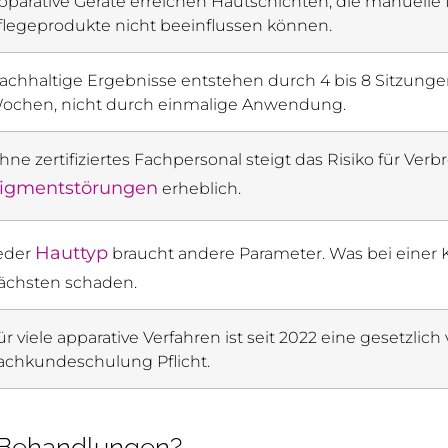
pparative Geräte erreichen Hautschichten, die manuell
flegeprodukte nicht beeinflussen können.
achhaltige Ergebnisse entstehen durch 4 bis 8 Sitzunge
ochen, nicht durch einmalige Anwendung.
hne zertifiziertes Fachpersonal steigt das Risiko für V
igmentstörungen
erheblich.
Hauttyp
eder
braucht andere Parameter. Was bei einer K
ächsten schaden.
ür viele apparative Verfahren ist seit 2022 eine gesetzlic
achkundeschulung Pflicht.
 Behandlungen?