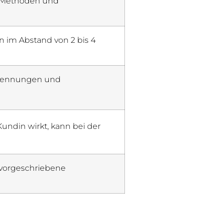
e Methoden und
n im Abstand von 2 bis 4
erbrennungen und
undin wirkt, kann bei der
h vorgeschriebene