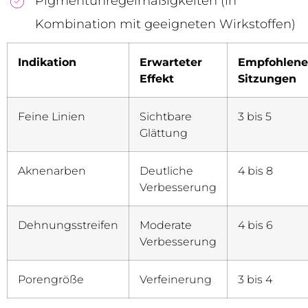
Pigmentunregelmäßigkeiten (in
Kombination mit geeigneten Wirkstoffen)
Indikation
Erwarteter
Empfohlene
Effekt
Sitzungen
Feine Linien
Sichtbare
3 bis 5
Glättung
Aknenarben
Deutliche
4 bis 8
Verbesserung
Dehnungsstreifen
Moderate
4 bis 6
Verbesserung
Porengröße
Verfeinerung
3 bis 4