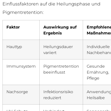
Einflussfaktoren auf die Heilungsphase und
Pigmentretention:
Faktor
Auswirkung auf
Empfohlen
Ergebnis
Maßnahme
Hauttyp
Heilungsdauer
Individuelle
variiert
Nachbehan
Immunsystem
Pigmentretention
Gesunde
beeinflusst
Ernährung,
Pflege
Nachsorge
Infektionsrisiko
Anwendung
reduziert
Heilsalbe