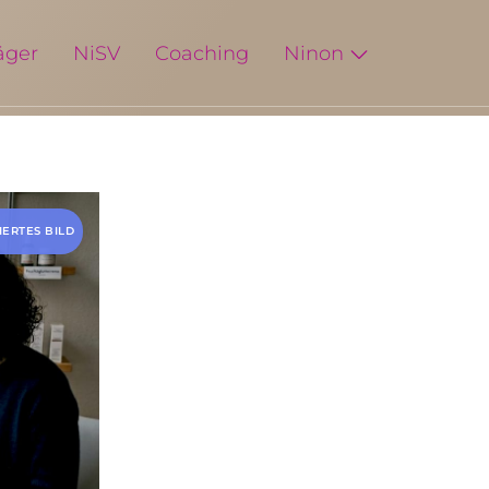
äger
NiSV
Coaching
Ninon
IERTES BILD