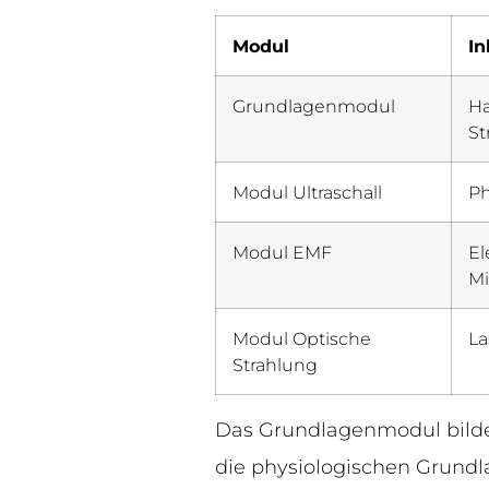
Modul
In
Grundlagenmodul
Ha
St
Modul Ultraschall
Ph
Modul EMF
El
Mi
Modul Optische
La
Strahlung
Das Grundlagenmodul bildet
die physiologischen Grundla