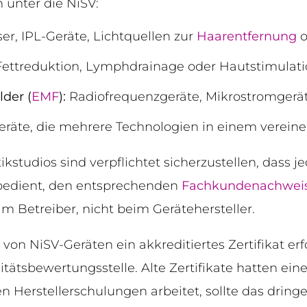
 unter die NiSV:
er, IPL-Geräte, Lichtquellen zur
Haarentfernung
o
Fettreduktion, Lymphdrainage oder Hautstimulat
der (
EMF
):
Radiofrequenzgeräte, Mikrostromgerä
räte, die mehrere Technologien in einem verein
kstudios sind verpflichtet sicherzustellen, dass je
 bedient, den entsprechenden
Fachkundenachwei
m Betreiber, nicht beim Gerätehersteller.
b von NiSV-Geräten ein akkreditiertes Zertifikat erf
ätsbewertungsstelle. Alte Zertifikate hatten ein
en Herstellerschulungen arbeitet, sollte das dring