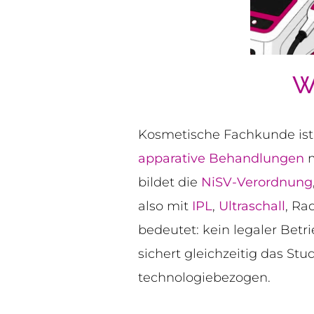
W
Kosmetische Fachkunde ist d
apparative Behandlungen
m
bildet die
NiSV-Verordnung
also mit
IPL
,
Ultraschall
, Ra
bedeutet: kein legaler Be
sichert gleichzeitig das Stud
technologiebezogen.