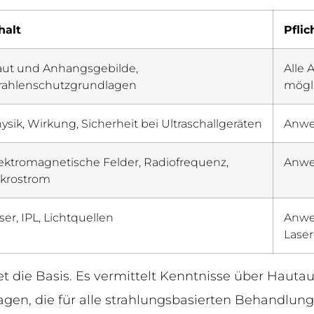
halt
Pflic
ut und Anhangsgebilde,
Alle
rahlenschutzgrundlagen
mögl
ysik, Wirkung, Sicherheit bei Ultraschallgeräten
Anwen
ektromagnetische Felder, Radiofrequenz,
Anwe
krostrom
ser, IPL, Lichtquellen
Anwe
Lase
 die Basis. Es vermittelt Kenntnisse über Haut
gen, die für alle strahlungsbasierten Behandlung