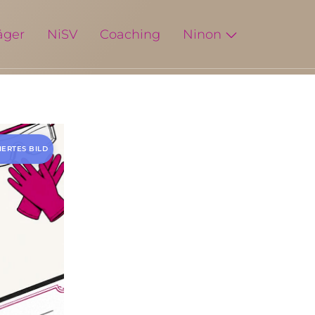
äger
NiSV
Coaching
Ninon
IERTES BILD