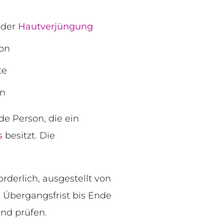
der
Hautverjüngung
ion
te
en
de Person, die ein
s
besitzt. Die
orderlich, ausgestellt von
e Übergangsfrist bis Ende
end prüfen.