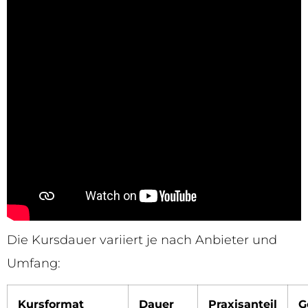
Die Kursdauer variiert je nach Anbieter und
Umfang:
Kursformat
Dauer
Praxisanteil
G