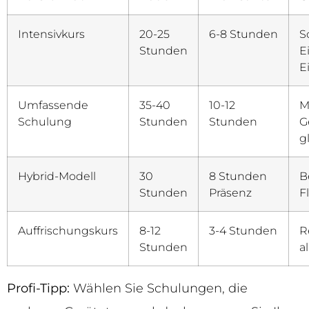
Intensivkurs
20-25
6-8 Stunden
S
Stunden
E
E
Umfassende
35-40
10-12
M
Schulung
Stunden
Stunden
G
g
Hybrid-Modell
30
8 Stunden
B
Stunden
Präsenz
F
Auffrischungskurs
8-12
3-4 Stunden
R
Stunden
a
Profi-Tipp:
Wählen Sie Schulungen, die