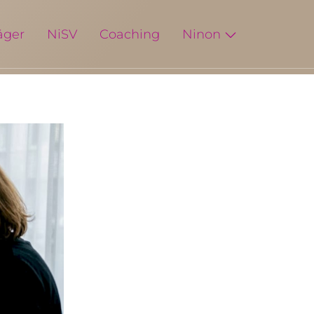
äger
NiSV
Coaching
Ninon