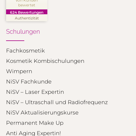
Von Kunden
bewertet
SEHR GUT
%
99
624
Bewertungen
Empfehlungen auf
Authentizität
ProvenExpert.com
5,00
/
4,91
Schulungen
250
374
Bewertungen auf
2
Bewertungen von
ProvenExpert.com
Fachkosmetik
anderen Quellen
Kosmetik Kombischulungen
Blick aufs ProvenExpert-Profil werfen
Wimpern
01.08.2026
NiSV Fachkunde
NiSV – Laser Expertin
NiSV – Ultraschall und Radiofrequenz
NiSV Aktualisierungskurse
Permanent Make Up
Anti Aging Expertin!