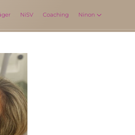
äger
NiSV
Coaching
Ninon