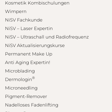
Kosmetik Kombischulungen
Blick aufs ProvenExpert-Profil werfen
Wimpern
01.08.2026
NiSV Fachkunde
NiSV – Laser Expertin
NiSV – Ultraschall und Radiofrequenz
NiSV Aktualisierungskurse
Permanent Make Up
Anti Aging Expertin!
Microblading
®
Dermologin
Microneedling
Pigment-Remover
Nadelloses Fadenlifting