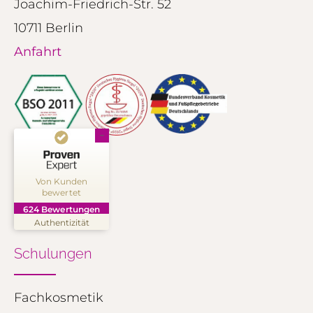
Joachim-Friedrich-Str. 52
10711 Berlin
Anfahrt
Kundenbewertungen und Erfahrungen zu
NINON Kosmetik Akademie
Von Kunden
bewertet
SEHR GUT
%
99
624
Bewertungen
Empfehlungen auf
Authentizität
ProvenExpert.com
5,00
/
4,91
Schulungen
250
374
Bewertungen auf
2
Bewertungen von
ProvenExpert.com
Fachkosmetik
anderen Quellen